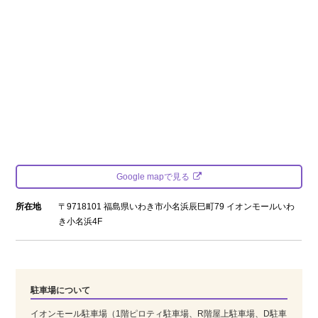
Google mapで見る
所在地
〒9718101 福島県いわき市小名浜辰巳町79 イオンモールいわ
き小名浜4F
駐車場について
イオンモール駐車場（1階ピロティ駐車場、R階屋上駐車場、D駐車