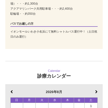
場）・・・約1,300台
アクアマリンパーク共用駐車場・・・約2,400台
駐輪場・・約350台
バスでお越しの方
イオンモールいわき小名浜にて無料シャトルバス運行中！（土日祝
日のみ運行）
Calendar
診療カレンダー
2026年8月
日
月
火
水
木
金
土
1