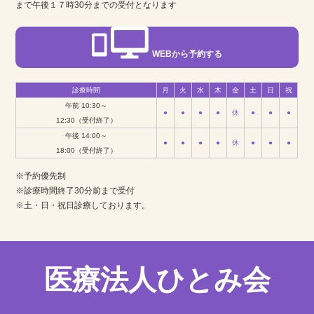
まで午後１７時30分までの受付となります
WEBから予約する
診療時間
月
火
水
木
金
土
日
祝
午前 10:30～
●
●
●
●
休
●
●
●
12:30（受付終了）
午後 14:00～
●
●
●
●
休
●
●
●
18:00（受付終了）
※予約優先制
※診療時間終了30分前まで受付
※土・日・祝日診療しております。
医療法人ひとみ会