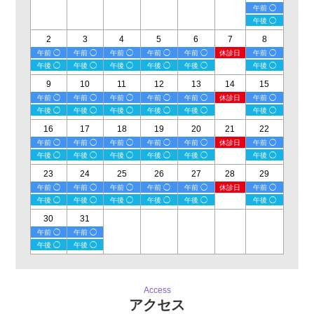
午前 ◯
午後 ◯
2
3
4
5
6
7
8
午前 ◯
午前 ◯
午前 ◯
午前 ◯
午前 ◯
休診日
午前 ◯
午後 ◯
午後 ◯
午後 ◯
午後 ◯
午後 ◯
午後 ◯
9
10
11
12
13
14
15
午前 ◯
午前 ◯
午前 ◯
午前 ◯
午前 ◯
休診日
午前 ◯
午後 ◯
午後 ◯
午後 ◯
午後 ◯
午後 ◯
午後 ◯
16
17
18
19
20
21
22
午前 ◯
午前 ◯
午前 ◯
午前 ◯
午前 ◯
休診日
午前 ◯
午後 ◯
午後 ◯
午後 ◯
午後 ◯
午後 ◯
午後 ◯
23
24
25
26
27
28
29
午前 ◯
午前 ◯
午前 ◯
午前 ◯
午前 ◯
休診日
午前 ◯
午後 ◯
午後 ◯
午後 ◯
午後 ◯
午後 ◯
午後 ◯
30
31
午前 ◯
午前 ◯
午後 ◯
午後 ◯
Access
アクセス