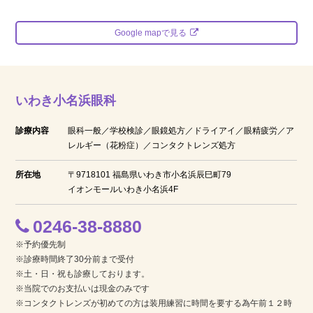
Google mapで見る
いわき小名浜眼科
診療内容
眼科一般／学校検診／眼鏡処方／ドライアイ／眼精疲労／ア
レルギー（花粉症）／コンタクトレンズ処方
所在地
〒9718101 福島県いわき市小名浜辰巳町79
イオンモールいわき小名浜4F
0246-38-8880
※予約優先制
※診療時間終了30分前まで受付
※土・日・祝も診療しております。
※当院でのお支払いは現金のみです
※コンタクトレンズが初めての方は装用練習に時間を要する為午前１２時