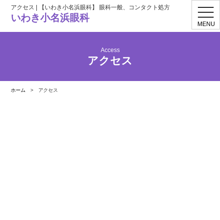
アクセス | 【いわき小名浜眼科】 眼科一般、コンタクト処方
toggl
いわき小名浜眼科
navig
MENU
Access
アクセス
ホーム
>
アクセス