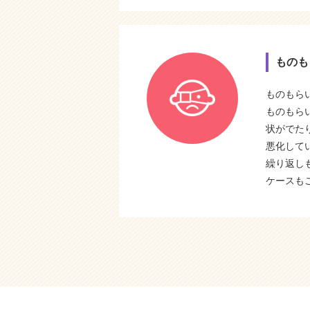
ものも
ものもら
ものもら
状がでた
悪化して
繰り返し
ケースも