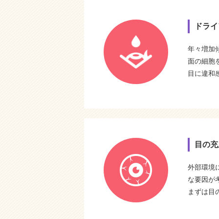
ドライ
年々増加
面の細胞
目に違和
目の充
外部環境
な要因が
まずは目