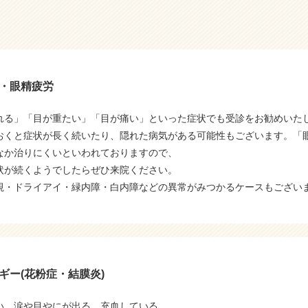
・眼精疲労
れる」「目が重たい」「目が痛い」といった症状でも受診をお勧めいた
おくと症状が長く続いたり、隠れた病気がある可能性もございます。「
なか治りにくいといわれておりますので、
状が続くようでしたらぜひ来院ください。
視・ドライアイ・緑内障・白内障などの異常がみつかるケースもござい
ギー(花粉症・結膜炎)
い、涙や目やにが出る、充血している。