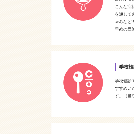
こんな症
を通して
ゃみなど
早めの受
学校検
学校健診
すすめい
す。（当