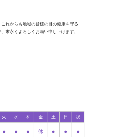
。これからも地域の皆様の目の健康を守る
で、末永くよろしくお願い申し上げます。
火
水
木
金
土
日
祝
●
●
●
休
●
●
●